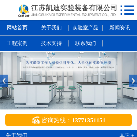

网站首页
关于我们
网站首页
关于我们
实验室产品
新闻资讯
实验室产品
工程案例
技术支持
联系我们
新闻资讯
工程案例
技术支持
联系我们

咨询热线：
13771351151
关于我们
其它 +