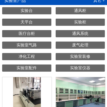
实验室产品
其它 +
实验台
通风柜
天平台
实验柜
医疗台柜
通风系统
实验室气路
废气处理
净化工程
实验室装修
实验室配件
实验室仪器