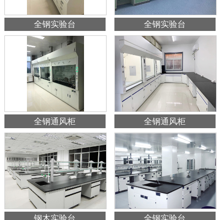
全钢实验台
全钢实验台
全钢通风柜
全钢通风柜
钢木实验台
全钢实验台