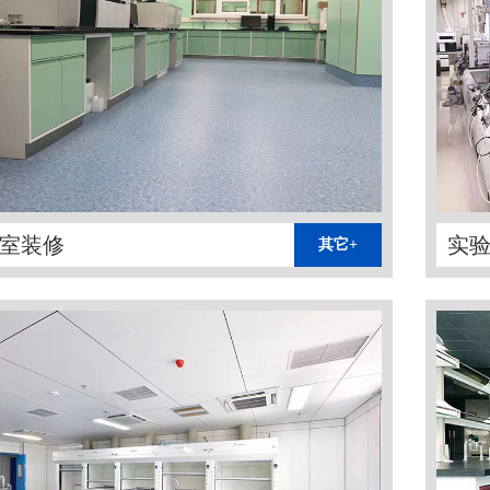
室装修
实
其它+