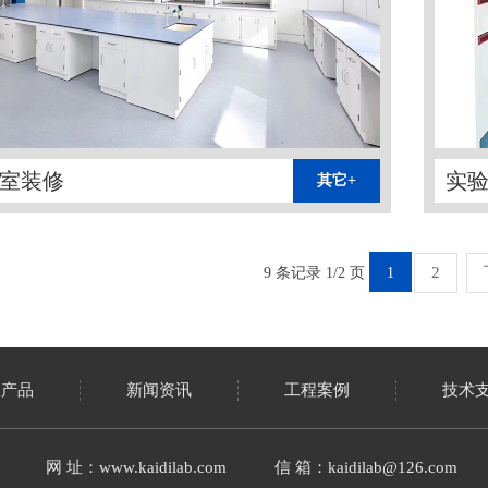
室装修
实
其它+
2
9 条记录 1/2 页
1
室产品
新闻资讯
工程案例
技术
网 址：www.kaidilab.com
信 箱：kaidilab@126.com