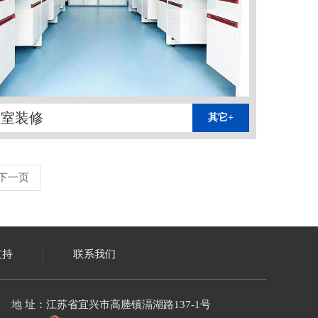
验室装修
其它+
下一页
支持
联系我们
地 址：江苏省宜兴市高塍镇滆湖路137-1号