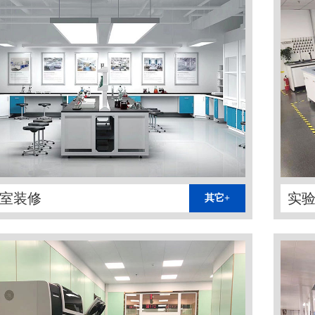
室装修
实
其它+