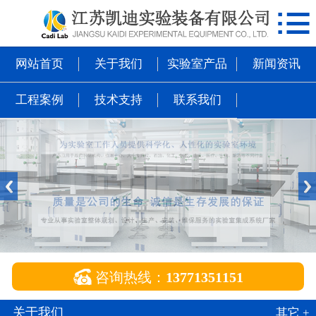

网站首页
关于我们
网站首页
关于我们
实验室产品
新闻资讯
实验室产品
工程案例
技术支持
联系我们
新闻资讯
工程案例
技术支持
联系我们

咨询热线：
13771351151
关于我们
其它 +