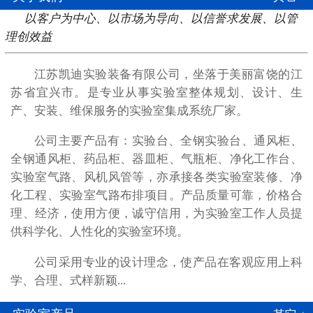
以客户为中心、以市场为导向、以信誉求发展、以管
理创效益
江苏凯迪实验装备有限公司，坐落于美丽富饶的江
苏省宜兴市。是专业从事实验室整体规划、设计、生
产、安装、维保服务的实验室集成系统厂家。
公司主要产品有：实验台、全钢实验台、通风柜、
全钢通风柜、药品柜、器皿柜、气瓶柜、净化工作台、
实验室气路、风机风管等，亦承接各类实验室装修、净
化工程、实验室气路布排项目。产品质量可靠，价格合
理、经济，使用方便，诚守信用，为实验室工作人员提
供科学化、人性化的实验室环境。
公司采用专业的设计理念，使产品在客观应用上科
学、合理、式样新颖...