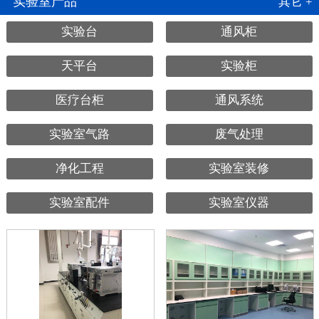
实验室产品
其它 +
实验台
通风柜
天平台
实验柜
医疗台柜
通风系统
实验室气路
废气处理
净化工程
实验室装修
实验室配件
实验室仪器